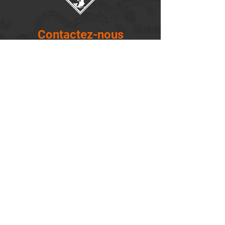
Contactez-nous
14655, boulevard Lacroix
St-Georges de Beauce, Québec G5Y 1R4
418-227-0533
info@lemontagnard.ca
POLITIQUE DE CONFIDENTIALITÉ
Heures d'ouverture
Lundi - 05:30-22:30
Mardi - 05:30-22:30
Mercredi - 05:30-22:30