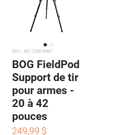
SKU : 661120418467
BOG FieldPod
Support de tir
pour armes -
20 à 42
pouces
Prix
249,99 $