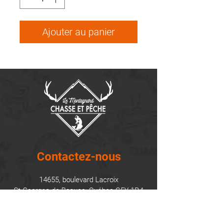
Ajouter au panier
Contactez-nous
14655, boulevard Lacroix
St-Georges de Beauce, Québec G5Y 1R4
418-227-0533