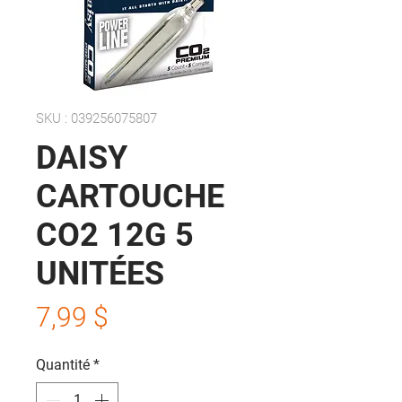
SKU : 039256075807
DAISY
CARTOUCHE
CO2 12G 5
UNITÉES
Prix
7,99 $
Quantité
*