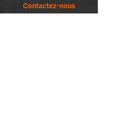
Contactez-nous
14655, boulevard Lacroix
St-Georges de Beauce, Québec G5Y 1R4
418-227-0533
info@lemontagnard.ca
POLITIQUE DE CONFIDENTIALITÉ
Heures d'ouverture
Lundi - 05:30-22:30
Mardi - 05:30-22:30
Mercredi - 05:30-22:30
Jeudi - 05:30-22:30
Vendredi - 05:30-22:30