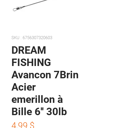
SKU : 6756307320603
DREAM
FISHING
Avancon 7Brin
Acier
emerillon à
Bille 6'' 30lb
Prix
4,99 $