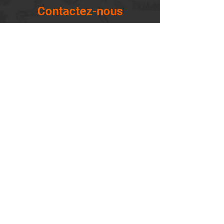
Contactez-nous
14655, boulevard Lacroix
St-Georges de Beauce, Québec G5Y 1R4
418-227-0533
info@lemontagnard.ca
POLITIQUE DE CONFIDENTIALITÉ
Heures d'ouverture
Lundi - 05:30-22:30
Mardi - 05:30-22:30
Mercredi - 05:30-22:30
Jeudi - 05:30-22:30
Vendredi - 05:30-22:30