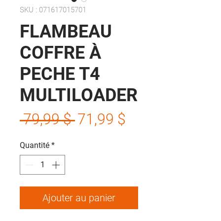
SKU : 071617015701
FLAMBEAU
COFFRE À
PECHE T4
MULTILOADER
Prix
Prix
 79,99 $ 
71,99 $
original
promotionnel
Quantité
*
Ajouter au panier