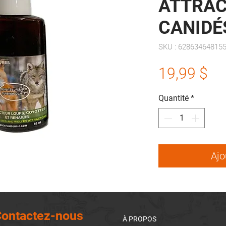
ATTRA
CANIDÉ
SKU : 62863464815
Pr
19,99 $
Quantité
*
Ajo
ontactez-nous
À PROPOS