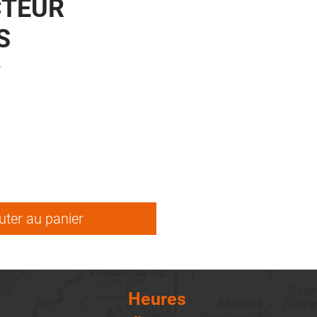
CTEUR
S
5
ix
uter au panier
Heures