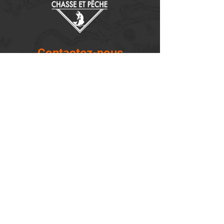
Contactez-nous
14655, boulevard Lacroix
St-Georges de Beauce, Québec G5Y 1R4
418-227-0533
info@lemontagnard.ca
POLITIQUE DE CONFIDENTIALITÉ
Heures d'ouverture
Lundi - 05:30-22:30