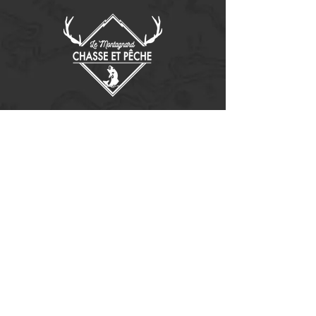
Contactez-nous
14655, boulevard Lacroix
St-Georges de Beauce, Québec G5Y 1R4
418-227-0533
info@lemontagnard.ca
POLITIQUE DE CONFIDENTIALITÉ