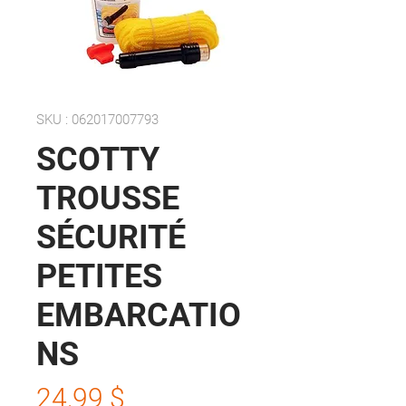
SKU : 062017007793
SCOTTY
TROUSSE
SÉCURITÉ
PETITES
EMBARCATIO
NS
Prix
24,99 $