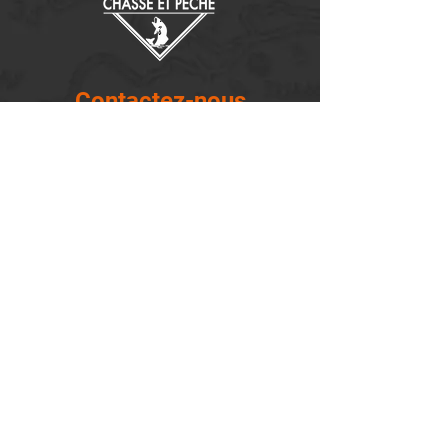
Contactez-nous
14655, boulevard Lacroix
St-Georges de Beauce, Québec G5Y 1R4
418-227-0533
info@lemontagnard.ca
POLITIQUE DE CONFIDENTIALITÉ
Heures d'ouverture
Lundi - 05:30-22:30