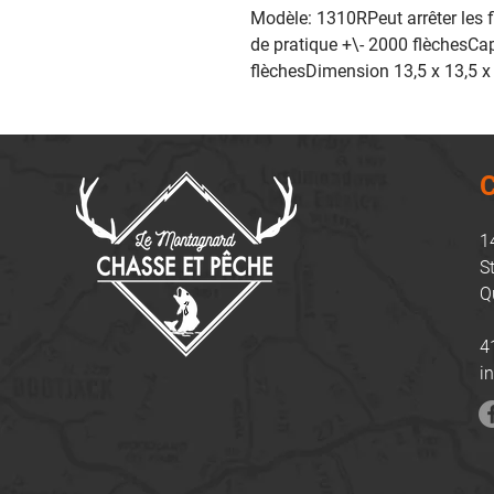
Modèle: 1310RPeut arrêter les f
de pratique +\- 2000 flèchesCa
flèchesDimension 13,5 x 13,5 x
C
1
S
Q
4
i