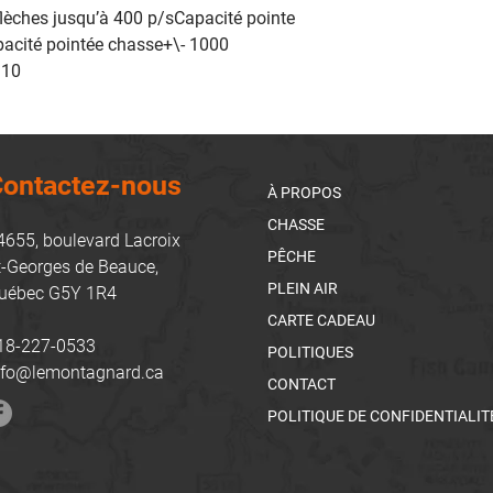
lèches jusqu’à 400 p/sCapacité pointe 
pacité pointée chasse+\- 1000 
 10
ontactez-nous
À PROPOS
CHASSE
4655, boulevard Lacroix
PÊCHE
t-Georges de Beauce,
PLEIN AIR
uébec G5Y 1R4
CARTE CADEAU
18-227-0533
POLITIQUES
nfo@lemontagnard.ca
CONTACT
POLITIQUE DE CONFIDENTIALIT