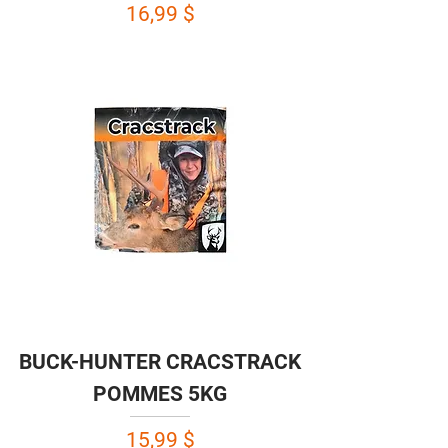
Prix
16,99 $
BUCK-HUNTER CRACSTRACK
POMMES 5KG
Prix
15,99 $