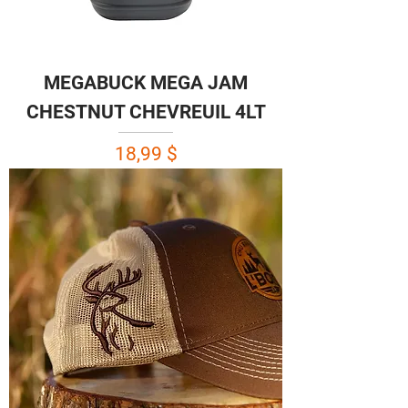
MEGABUCK MEGA JAM
CHESTNUT CHEVREUIL 4LT
Prix
18,99 $