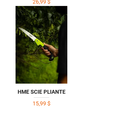
Prix
26,99 $
HME SCIE PLIANTE
Prix
15,99 $