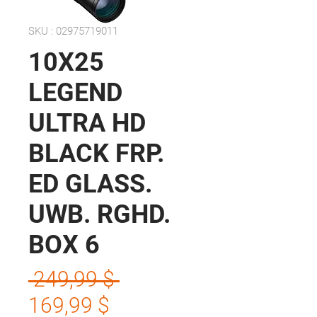
SKU : 02975719011
10X25
LEGEND
ULTRA HD
BLACK FRP.
ED GLASS.
UWB. RGHD.
BOX 6
Prix
 249,99 $ 
Prix
original
169,99 $