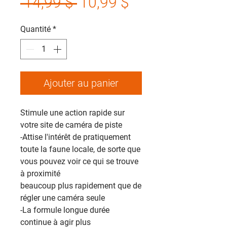
Prix
Prix
 14,99 $ 
10,99 $
original
promotionnel
Quantité
*
Ajouter au panier
Stimule une action rapide sur
votre site de caméra de piste
-Attise l'intérêt de pratiquement
toute la faune locale, de sorte que
vous pouvez voir ce qui se trouve
à proximité
beaucoup plus rapidement que de
régler une caméra seule
-La formule longue durée
continue à agir plus