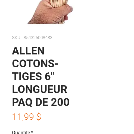
SKU : 854325008483
ALLEN
COTONS-
TIGES 6''
LONGUEUR
PAQ DE 200
Prix
11,99 $
Quantité
*