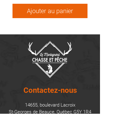
Ajouter au panier
Contactez-nous
14655, boulevard Lacroix
St-Georges de Beauce, Québec G5Y 1R4
418-227-0533
info@lemontagnard.ca