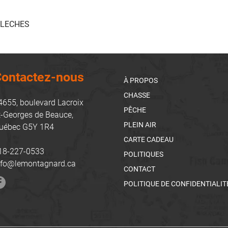
FLECHES
ontactez-nous
À PROPOS
CHASSE
4655, boulevard Lacroix
PÊCHE
t-Georges de Beauce,
PLEIN AIR
uébec G5Y 1R4
CARTE CADEAU
18-227-0533
POLITIQUES
nfo@lemontagnard.ca
CONTACT
POLITIQUE DE CONFIDENTIALIT