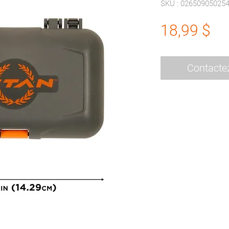
SKU : 02650905025
Pr
18,99 $
Contacte