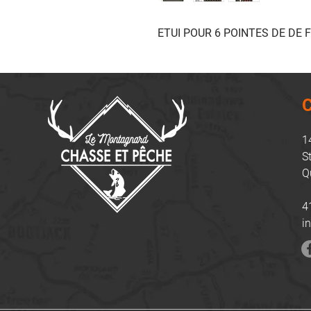
ETUI POUR 6 POINTES DE DE 
C
1
S
Q
4
i