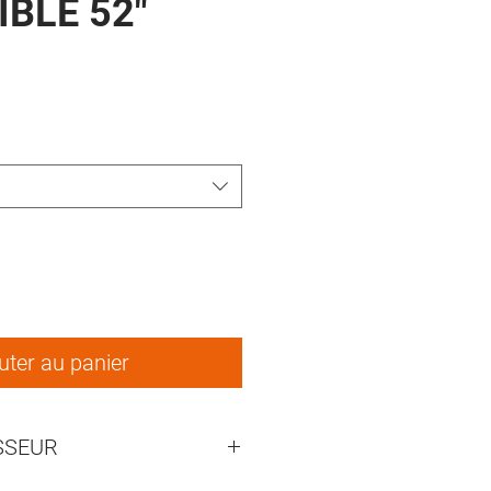
IBLE 52"
ix
uter au panier
SSEUR