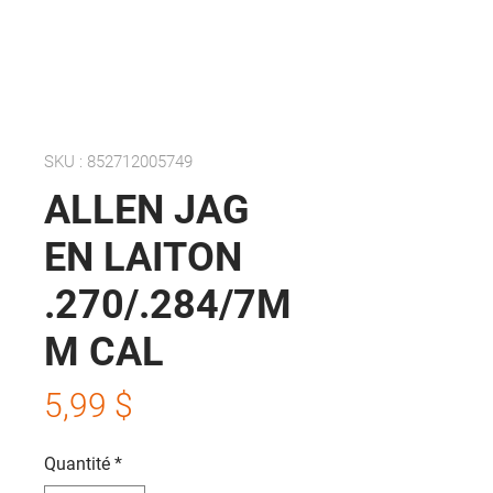
SKU : 852712005749
ALLEN JAG
EN LAITON
.270/.284/7M
M CAL
Prix
5,99 $
Quantité
*