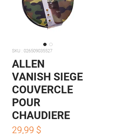
SKU : 026509035527
ALLEN
VANISH SIEGE
COUVERCLE
POUR
CHAUDIERE
Prix
29,99 $