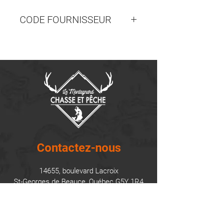
CODE FOURNISSEUR
AN70151
Contactez-nous
14655, boulevard Lacroix
St-Georges de Beauce, Québec G5Y 1R4
418-227-0533
info@lemontagnard.ca