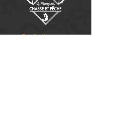
Contactez-nous
14655, boulevard Lacroix
St-Georges de Beauce, Québec G5Y 1R4
418-227-0533
info@lemontagnard.ca
POLITIQUE DE CONFIDENTIALITÉ
Heures d'ouverture