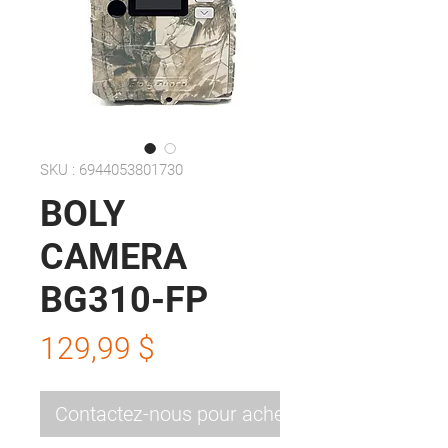
SKU : 6944053801730
BOLY
CAMERA
BG310-FP
Prix
129,99 $
Contactez-nous pour acheter