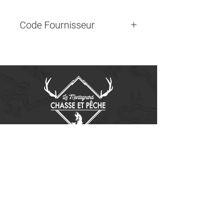
Code Fournisseur
Contactez-nous
14655, boulevard Lacroix
St-Georges de Beauce, Québec G5Y 1R4
418-227-0533
info@lemontagnard.ca