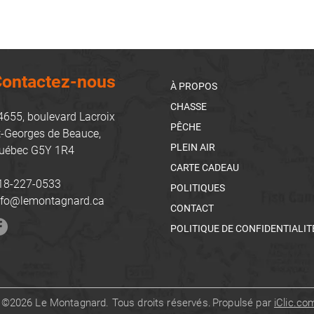
ontactez-nous
À PROPOS
CHASSE
4655, boulevard Lacroix
PÊCHE
t-Georges de Beauce,
PLEIN AIR
uébec G5Y 1R4
CARTE CADEAU
18-227-0533
POLITIQUES
nfo@lemontagnard.ca
CONTACT
POLITIQUE DE CONFIDENTIALIT
©2026 Le Montagnard. Tous droits réservés.
Propulsé par
iClic.co