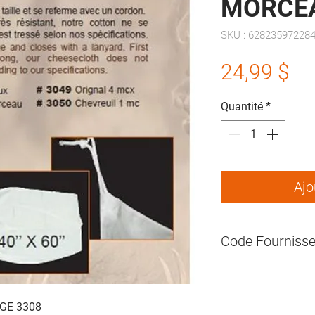
MORCEA
SKU : 62823597228
Pr
24,99 $
Quantité
*
Ajo
Code Fournisse
BH3308
GE 3308