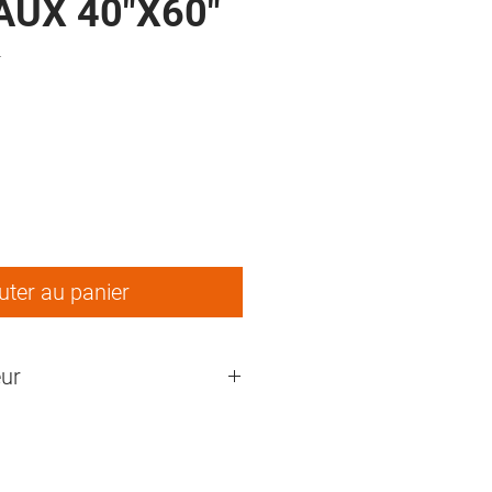
UX 40"X60"
4
ix
uter au panier
ur