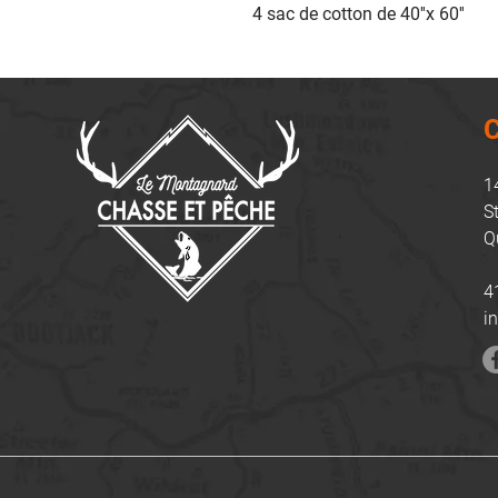
4 sac de cotton de 40''x 60''
C
1
S
Q
4
i