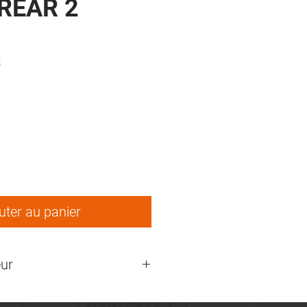
REAR 2
5
ix
uter au panier
ur