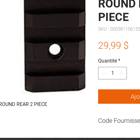
ROUND 
PIECE
SKU : 00038110615
Pr
29,99 $
Quantité
*
Ajo
ROUND REAR 2 PIECE
Code Fournisse
410615