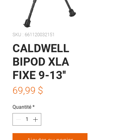
SKU : 661120032151
CALDWELL
BIPOD XLA
FIXE 9-13''
Prix
69,99 $
Quantité
*