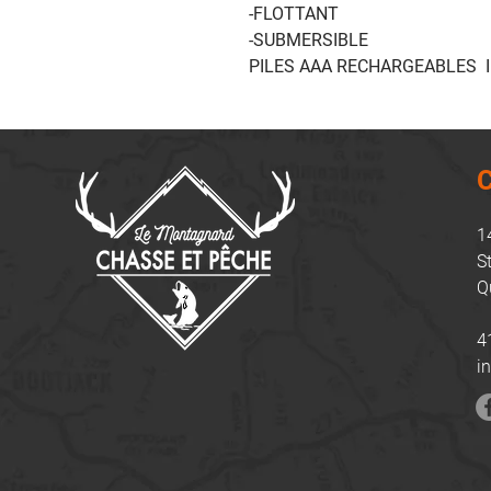
-FLOTTANT
-SUBMERSIBLE
PILES AAA RECHARGEABLES 
C
1
S
Q
4
i