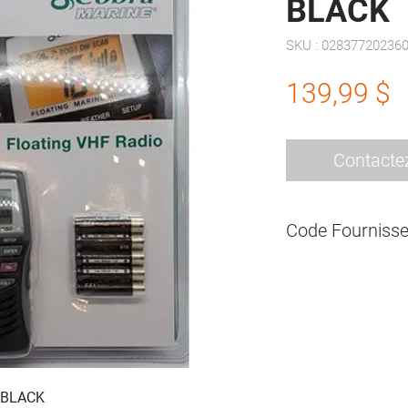
BLACK
SKU : 02837720236
P
139,99 $
Contacte
Code Fournisse
MRHH150
 BLACK