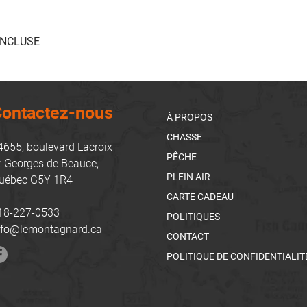
INCLUSE
ontactez-nous
À PROPOS
CHASSE
4655, boulevard Lacroix
PÊCHE
t-Georges de Beauce,
PLEIN AIR
uébec G5Y 1R4
CARTE CADEAU
18-227-0533
POLITIQUES
nfo@lemontagnard.ca
CONTACT
POLITIQUE DE CONFIDENTIALIT