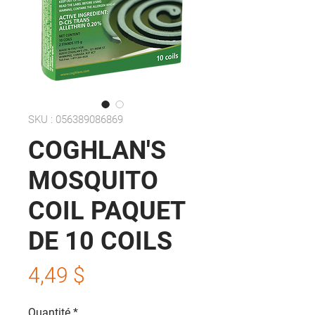
SKU : 056389086869
COGHLAN'S
MOSQUITO
COIL PAQUET
DE 10 COILS
Prix
4,49 $
Quantité
*