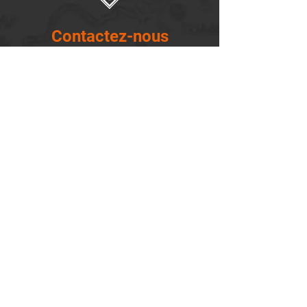
Contactez-nous
14655, boulevard Lacroix
St-Georges de Beauce, Québec G5Y 1R4
418-227-0533
info@lemontagnard.ca
POLITIQUE DE CONFIDENTIALITÉ
Heures d'ouverture
Lundi - 05:30-22:30
Mardi - 05:30-22:30
Mercredi - 05:30-22:30