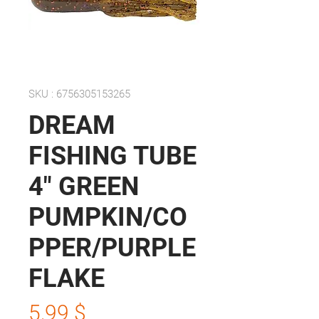
SKU : 6756305153265
DREAM
FISHING TUBE
4" GREEN
PUMPKIN/CO
PPER/PURPLE
FLAKE
Prix
5,99 $