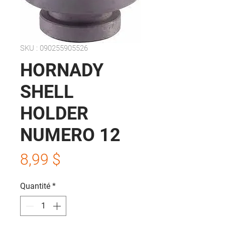
SKU : 090255905526
HORNADY
SHELL
HOLDER
NUMERO 12
Prix
8,99 $
Quantité
*