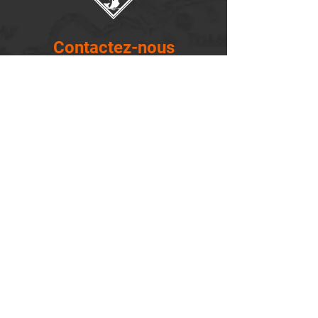
Contactez-nous
14655, boulevard Lacroix
St-Georges de Beauce, Québec G5Y 1R4
418-227-0533
info@lemontagnard.ca
POLITIQUE DE CONFIDENTIALITÉ
Heures d'ouverture
Lundi - 05:30-22:30
Mardi - 05:30-22:30
Mercredi - 05:30-22:30