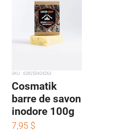
SKU : 628250424263
Cosmatik
barre de savon
inodore 100g
Prix
7,95 $