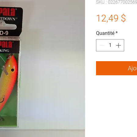
SKU : 02267700256
Pr
12,49 $
Quantité
*
Ajo