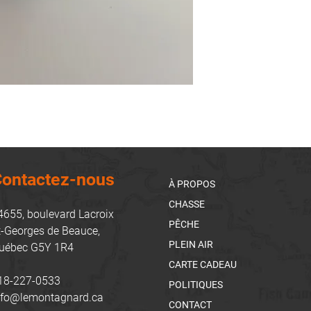
ontactez-nous
À PROPOS
CHASSE
4655, boulevard Lacroix
PÊCHE
t-Georges de Beauce,
PLEIN AIR
uébec G5Y 1R4
CARTE CADEAU
18-227-0533
POLITIQUES
nfo@lemontagnard.ca
CONTACT