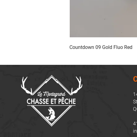
Countdown 09 Gold Fluo Red
C
1
S
Q
4
i