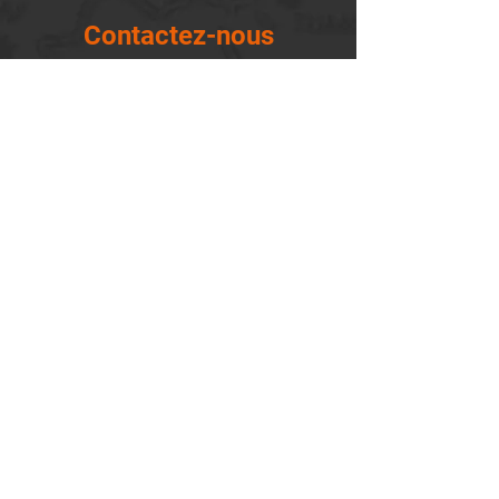
Contactez-nous
14655, boulevard Lacroix
St-Georges de Beauce, Québec G5Y 1R4
418-227-0533
info@lemontagnard.ca
POLITIQUE DE CONFIDENTIALITÉ
Heures d'ouverture
Lundi - 05:30-22:30
Mardi - 05:30-22:30
Mercredi - 05:30-22:30
Jeudi - 05:30-22:30