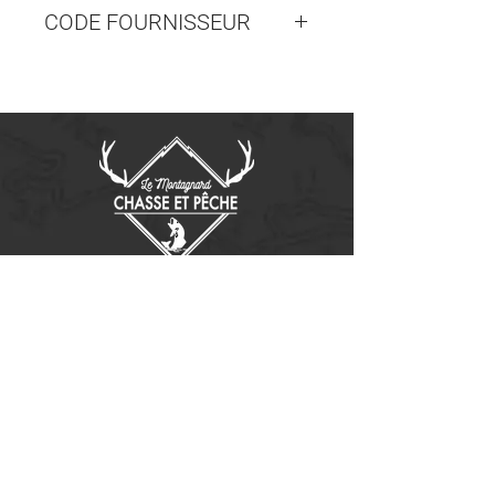
CODE FOURNISSEUR
522-781
Contactez-nous
14655, boulevard Lacroix
St-Georges de Beauce, Québec G5Y 1R4
418-227-0533
info@lemontagnard.ca