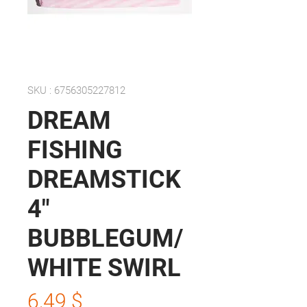
SKU : 6756305227812
DREAM
FISHING
DREAMSTICK
4"
BUBBLEGUM/
WHITE SWIRL
Prix
6,49 $