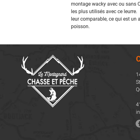
montage wacky avec ou sans O-
les plus utilisés avec ce leurre.
leur comparable, ce qui est un a
poisson.
C
1
S
Q
4
i