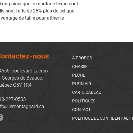
ring ainsi que le montage texan sont
 Ils sont faits de 25% plus de sel que
vantage de taille pour attirer le
ontactez-nous
À PROPOS
CHASSE
4655, boulevard Lacroix
PÊCHE
t-Georges de Beauce,
PLEIN AIR
uébec G5Y 1R4
CARTE CADEAU
18-227-0533
POLITIQUES
nfo@lemontagnard.ca
CONTACT
POLITIQUE DE CONFIDENTIALIT