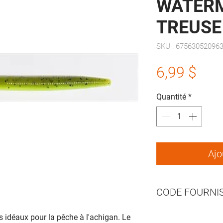
WATER
TREUSE
SKU : 67563052096
Prix
6,99 $
Quantité
*
Ajo
CODE FOURNIS
s idéaux pour la pêche à l'achigan. Le