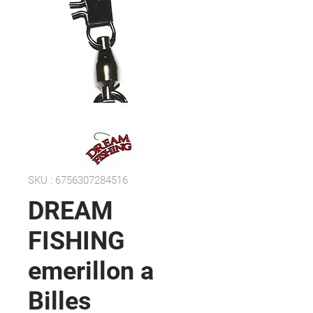
SKU : 6756307284516
DREAM
FISHING
emerillon a
Billes