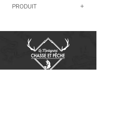
PRODUIT
728-0405B
Contactez-nous
14655, boulevard Lacroix
St-Georges de Beauce, Québec G5Y 1R4
418-227-0533
info@lemontagnard.ca