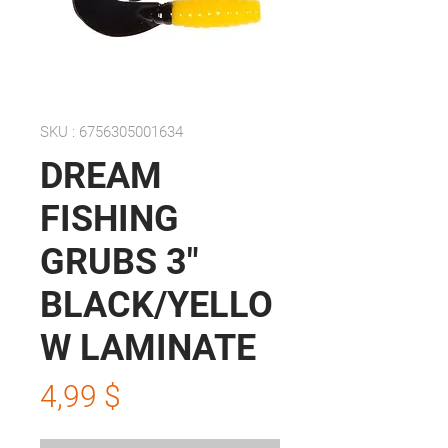
SKU : 6756305001634
DREAM
FISHING
GRUBS 3"
BLACK/YELLO
W LAMINATE
Prix
4,99 $