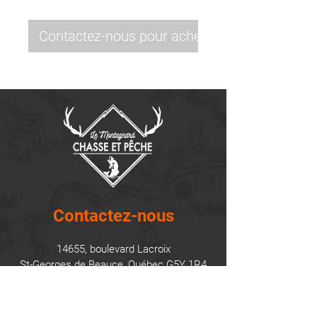
Contactez-nous pour acheter
Contactez-nous
14655, boulevard Lacroix
St-Georges de Beauce, Québec G5Y 1R4
418-227-0533
info@lemontagnard.ca