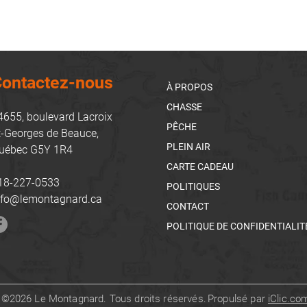
ontactez-nous
À PROPOS
CHASSE
4655, boulevard Lacroix
PÊCHE
t-Georges de Beauce,
PLEIN AIR
uébec G5Y 1R4
CARTE CADEAU
18-227-0533
POLITIQUES
nfo@lemontagnard.ca
CONTACT
POLITIQUE DE CONFIDENTIALIT
©2026 Le Montagnard. Tous droits réservés.
Propulsé par
iClic.co