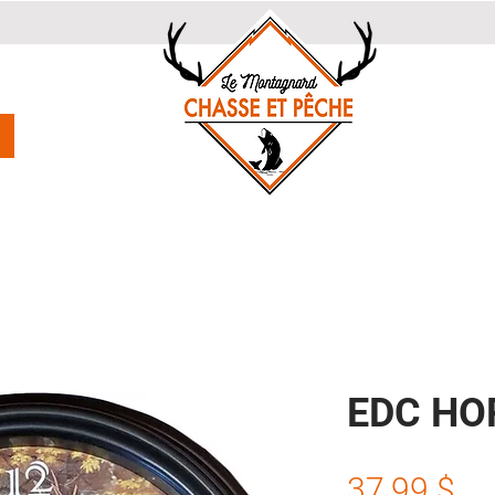
EDC HO
Pr
37,99 $