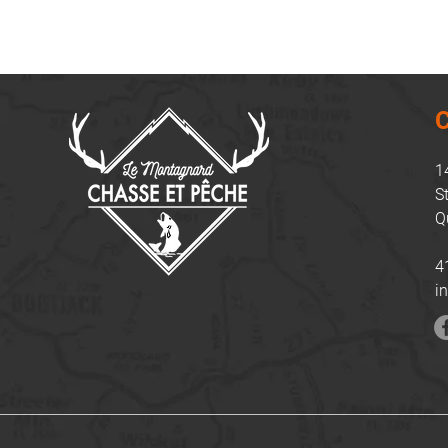
C
1
S
Q
4
i