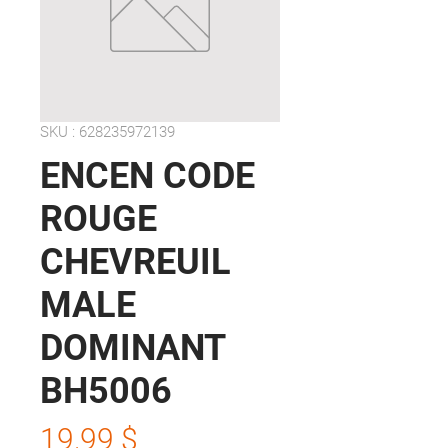
SKU : 628235972139
ENCEN CODE
ROUGE
CHEVREUIL
MALE
DOMINANT
BH5006
Prix
19,99 $