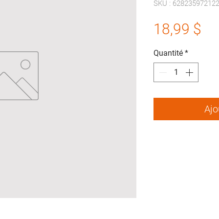
SKU : 62823597212
Pr
18,99 $
Quantité
*
Ajo