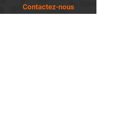
Contactez-nous
14655, boulevard Lacroix
St-Georges de Beauce, Québec G5Y 1R4
418-227-0533
info@lemontagnard.ca
POLITIQUE DE CONFIDENTIALITÉ
Heures d'ouverture
Lundi - 05:30-22:30
Mardi - 05:30-22:30
Mercredi - 05:30-22:30
Jeudi - 05:30-22:30
Vendredi - 05:30-22:30