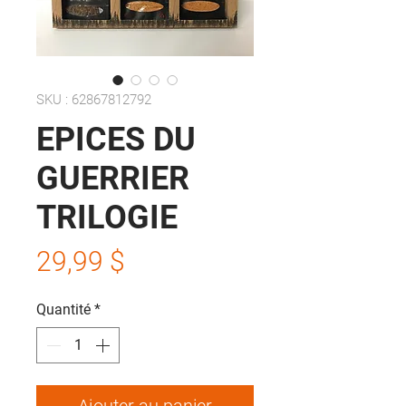
SKU : 62867812792
EPICES DU
GUERRIER
TRILOGIE
Prix
29,99 $
Quantité
*