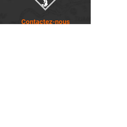
Contactez-nous
14655, boulevard Lacroix
St-Georges de Beauce, Québec G5Y 1R4
418-227-0533
info@lemontagnard.ca
POLITIQUE DE CONFIDENTIALITÉ
Heures d'ouverture
Lundi - 05:30-22:30
Mardi - 05:30-22:30