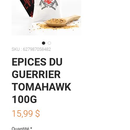
SKU : 627987058482
EPICES DU
GUERRIER
TOMAHAWK
100G
Prix
15,99 $
Quantité
*