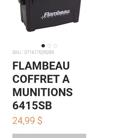
SKU : 071617029289
FLAMBEAU
COFFRET A
MUNITIONS
6415SB
Prix
24,99 $