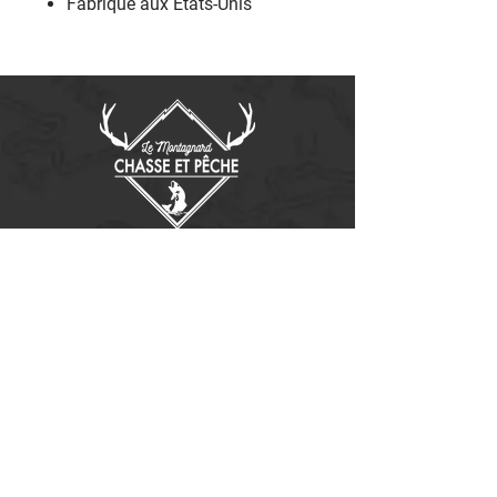
‎Fabriqué aux États-Unis‎
Contactez-nous
14655, boulevard Lacroix
St-Georges de Beauce, Québec G5Y 1R4
418-227-0533
info@lemontagnard.ca
POLITIQUE DE CONFIDENTIALITÉ