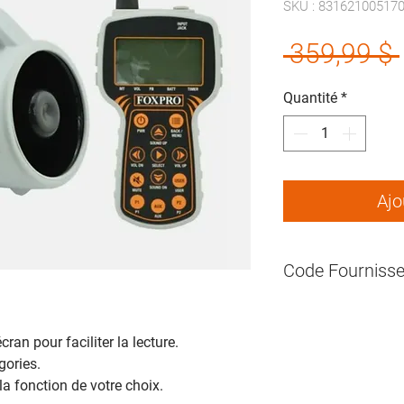
SKU : 83162100517
 359,99 $ 
Quantité
*
Ajo
Code Fournisse
n pour faciliter la lecture.
gories.
 fonction de votre choix.