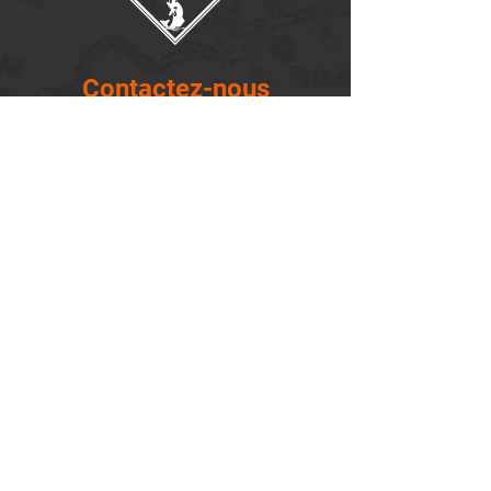
Contactez-nous
14655, boulevard Lacroix
St-Georges de Beauce, Québec G5Y 1R4
418-227-0533
info@lemontagnard.ca
POLITIQUE DE CONFIDENTIALITÉ
Heures d'ouverture
Lundi - 05:30-22:30
Mardi - 05:30-22:30