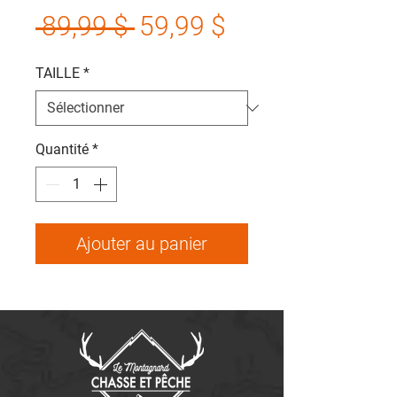
Prix
Prix
 89,99 $ 
59,99 $
original
promotionnel
TAILLE
*
Quantité
*
Ajouter au panier