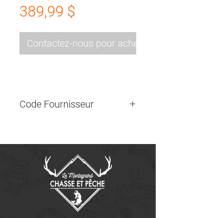
Prix
original
389,99 $
promotionnel
Contactez-nous pour acheter
Code Fournisseur