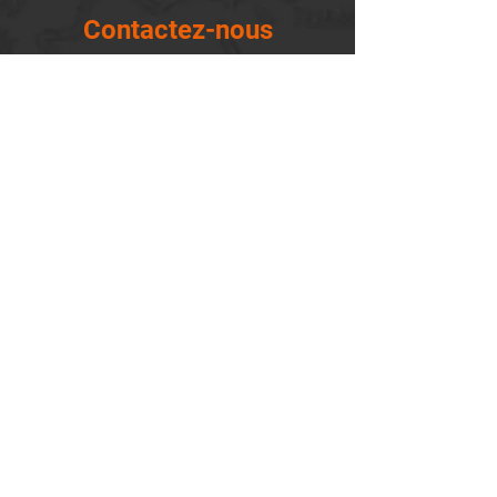
Contactez-nous
14655, boulevard Lacroix
St-Georges de Beauce, Québec G5Y 1R4
418-227-0533
info@lemontagnard.ca
POLITIQUE DE CONFIDENTIALITÉ
Heures d'ouverture
Lundi - 05:30-22:30
Mardi - 05:30-22:30
Mercredi - 05:30-22:30
Jeudi - 05:30-22:30
Vendredi - 05:30-22:30