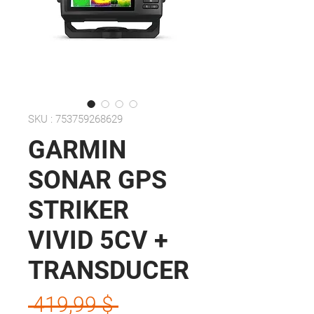
SKU : 753759268629
GARMIN
SONAR GPS
STRIKER
VIVID 5CV +
TRANSDUCER
Prix
 419,99 $ 