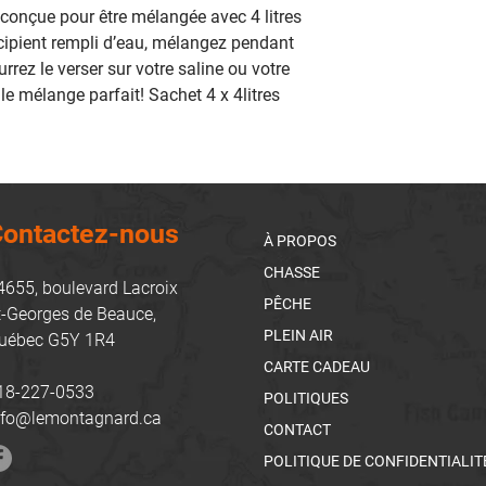
 conçue pour être mélangée avec 4 litres
écipient rempli d’eau, mélangez pendant
rrez le verser sur votre saline ou votre
le mélange parfait! Sachet 4 x 4litres
ontactez-nous
À PROPOS
CHASSE
4655, boulevard Lacroix
PÊCHE
t-Georges de Beauce,
PLEIN AIR
uébec G5Y 1R4
CARTE CADEAU
18-227-0533
POLITIQUES
nfo@lemontagnard.ca
CONTACT
POLITIQUE DE CONFIDENTIALIT