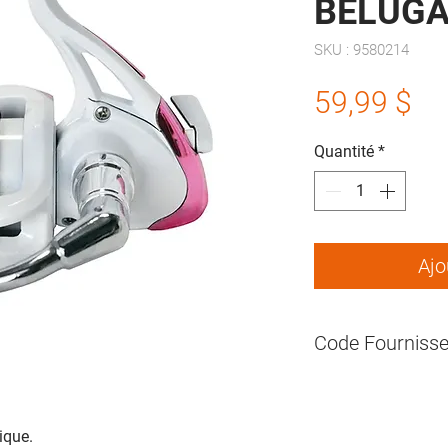
BELUGA
SKU : 9580214
Pr
59,99 $
Quantité
*
Ajo
Code Fournisse
ique.