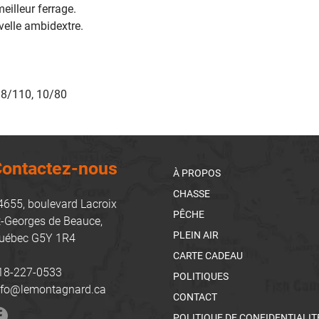
eilleur ferrage.
elle ambidextre.
: 8/110, 10/80
ontactez-nous
À PROPOS
CHASSE
4655, boulevard Lacroix
PÊCHE
t-Georges de Beauce,
PLEIN AIR
uébec G5Y 1R4
CARTE CADEAU
18-227-0533
POLITIQUES
nfo@lemontagnard.ca
CONTACT
POLITIQUE DE CONFIDENTIALIT