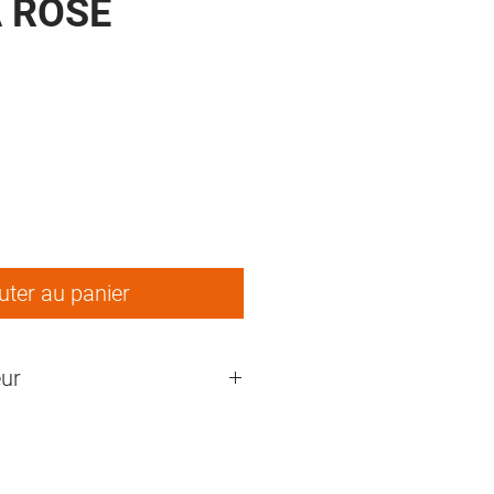
 ROSE
ix
uter au panier
ur