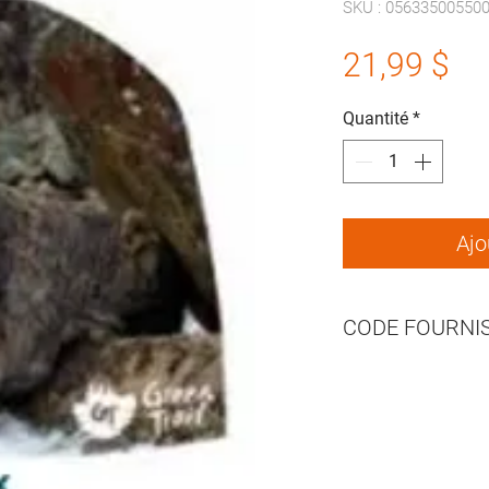
SKU : 05633500550
Pr
21,99 $
Quantité
*
Ajo
CODE FOURNI
G1730