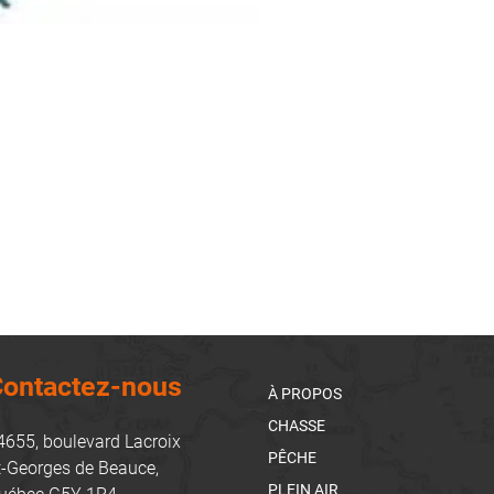
ontactez-nous
À PROPOS
CHASSE
4655, boulevard Lacroix
PÊCHE
t-Georges de Beauce,
PLEIN AIR