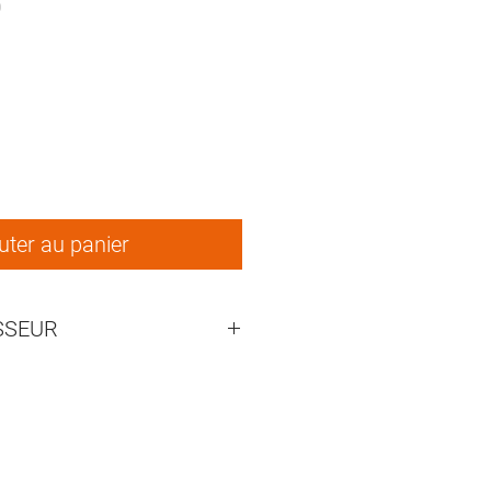
0
ix
uter au panier
SSEUR